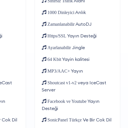
Alanı
Sınırsız Trafik
Anlık
1000 Dinleyici
AutoDJ
Zamanlanabilir
i
Yayın Desteği
Https/SSL
Jingle
Ayarlanabilir
Yayin kalitesi
64 Kbit
Yayın
MP3/AAC+
eCast
veya IceCast
Shoutcast v1-v2
Server
ın
Yayın
Facebook ve Youtube
Desteği
r Cok Dil
Ve Bir Cok Dil
SonicPanel Türkçe