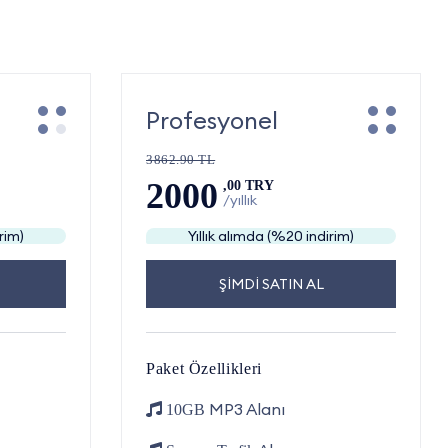
Profesyonel
3862.90 TL
2000
,00 TRY
/yıllık
rim)
Yıllık alımda (%20 indirim)
ŞİMDİ SATIN AL
Paket Özellikleri
MP3 Alanı
10GB