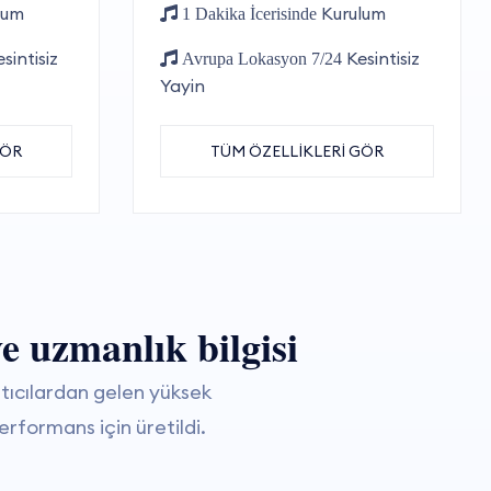
lum
Kurulum
1 Dakika İcerisinde
sintisiz
Kesintisiz
Avrupa Lokasyon 7/24
Yayin
GÖR
TÜM ÖZELLİKLERİ GÖR
ve uzmanlık bilgisi
ıcılardan gelen yüksek
rformans için üretildi.