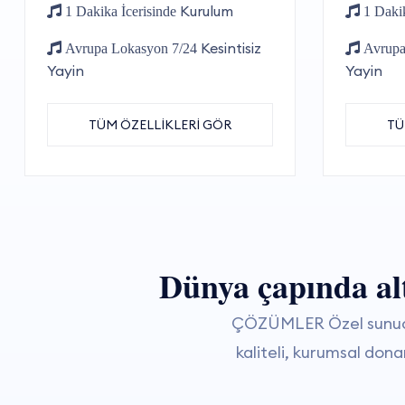
Kurulum
1 Dakika İcerisinde
1 Dakik
Kesintisiz
Avrupa Lokasyon 7/24
Avrupa
Yayin
Yayin
TÜM ÖZELLİKLERİ GÖR
TÜ
Dünya çapında alty
ÇÖZÜMLER Özel sunucul
kaliteli, kurumsal don