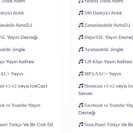
Alanı
Alanı
z Trafik
Sınırsız Trafik
Anlık
Anlık
nleyici
500 Dinleyici
AutoDJ
AutoDJ
anabilir
Zamanlanabilir
Yayın Desteği
Yayın Desteğ
SSL
Https/SSL
Jingle
Jingle
abilir
Ayarlanabilir
Yayin kalitesi
Yayin kalitesi
bps
128 Kbps
Yayın
Yayın
AAC+
MP3/AAC+
veya IceCast
veya Ic
ast v1-v2
Shoutcast v1-v2
Server
Yayın
Yay
ok ve Youtube
Facebook ve Youtube
Desteği
Ve Bir Cok Dil
Ve Bi
anel Türkçe
SonicPanel Türkçe