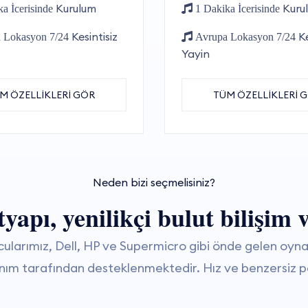
Kurulum
Kuru
a İcerisinde
1 Dakika İcerisinde
Kesintisiz
Ke
 Lokasyon 7/24
Avrupa Lokasyon 7/24
Yayin
M ÖZELLİKLERİ GÖR
TÜM ÖZELLİKLERİ 
Neden bizi seçmelisiniz?
apı, yenilikçi bulut bilişim 
arımız, Dell, HP ve Supermicro gibi önde gelen oynat
anım tarafından desteklenmektedir. Hız ve benzersiz pe