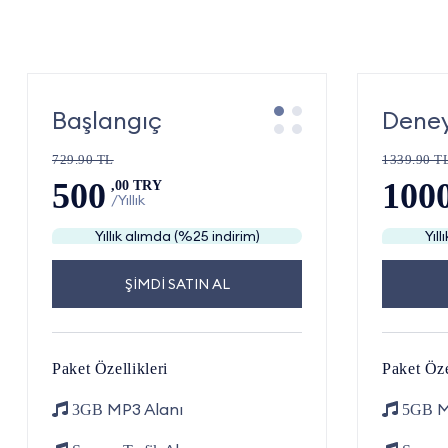
Başlangıç
Deney
729.90 TL
1339.90 T
500
100
,00 TRY
/Yıllık
Yıllık alımda (%25 indirim)
Yıl
ŞİMDİ SATIN AL
Paket Özellikleri
Paket Öze
MP3 Alanı
M
3GB
5GB