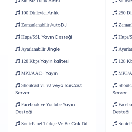
Alanı
Sınırsız Trafik
Sınırsı
Anlık
100 Dinleyici
250 Di
AutoDJ
Zamanlanabilir
Zamanl
Yayın Desteği
Https/SSL
Https/
Jingle
Ayarlanabilir
Ayarlan
Yayin kalitesi
128 Kbps
128 K
Yayın
MP3/AAC+
MP3/
veya IceCast
Shoutcast v1-v2
Shoutc
Server
Server
Yayın
Facebook ve Youtube
Facebo
Desteği
Desteği
Ve Bir Cok Dil
SonicPanel Türkçe
SonicP