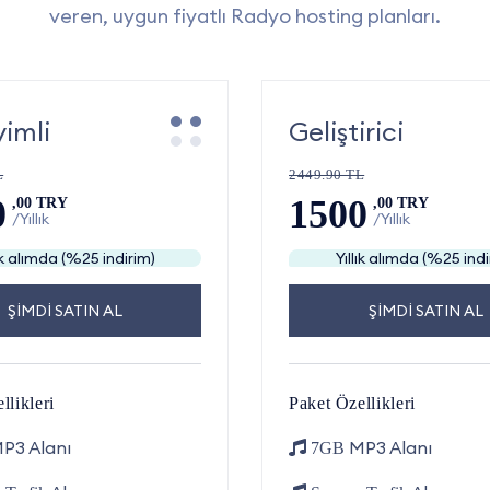
veren, uygun fiyatlı Radyo hosting planları.
imli
Geliştirici
L
2449.90 TL
0
1500
,00 TRY
,00 TRY
/Yıllık
/Yıllık
lık alımda (%25 indirim)
Yıllık alımda (%25 indi
ŞİMDİ SATIN AL
ŞİMDİ SATIN AL
llikleri
Paket Özellikleri
P3 Alanı
MP3 Alanı
7GB