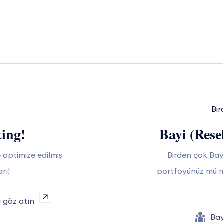
?
Bir
ing!
Bayi (Rese
 optimize edilmiş
Birden çok Bayi
rı!
portfoyünüz mü m
 göz atın
Bay