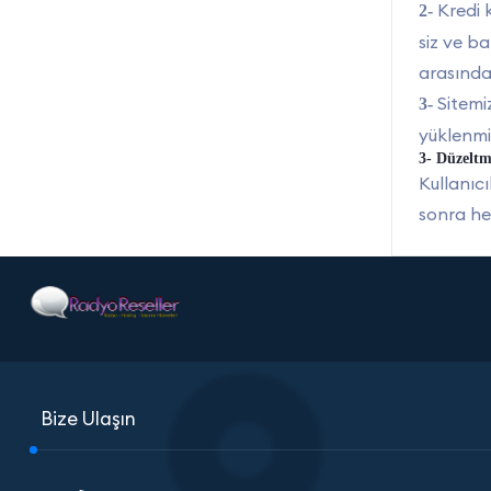
Kredi k
2-
siz ve ba
arasında 
Sitemi
3-
yüklenmi
3- Düzeltm
Kullanıcı
sonra her
Bize Ulaşın