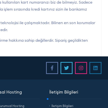
a kullanılan kart numaranızı biz de bilmeyiz. Sadece
 işlem sırasında kredi kartınız sizin ile bankamız
knolojisi ile çalışmaktadır. Bilinen en son korumalar
edir.
tirme hakkına sahip değillerdir. Sipariş geçildikten
sal Hosting
İletişim Bilgileri
Kurumsal Hosting
İletişim Bilgileri