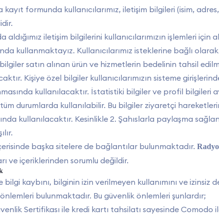
kayıt formunda kullanıcılarımız, iletişim bilgileri (isim, adres
dir.
 aldığımız iletişim bilgilerini kullanıcılarımızın işlemleri için
nda kullanmaktayız. Kullanıcılarımız isteklerine bağlı olarak 
bilgiler satın alınan ürün ve hizmetlerin bedelinin tahsil ed
caktır. Kişiye özel bilgiler kullanıcılarımızın sisteme girişleri
asında kullanılacaktır. İstatistiki bilgiler ve profil bilgileri
 tüm durumlarda kullanılabilir. Bu bilgiler ziyaretçi hareketler
ında kullanılacaktır. Kesinlikle 2. Şahıslarla paylaşma sağla
ılır.
içerisinde başka sitelere de bağlantılar bulunmaktadır.
Radyo
arı ve içeriklerinden sorumlu değildir.
k
 bilgi kaybını, bilginin izin verilmeyen kullanımını ve izinsi
 önlemleri bulunmaktadır. Bu güvenlik önlemleri şunlardır;
enlik Sertifikası ile kredi kartı tahsilatı sayesinde Comodo ile 