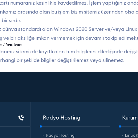
artı numaranız kesinlikle kaydedilmez. İşlem yaptığınız and
nkamız arasında olan bu işlem bizim sitemiz üzerinden olsa da
bir sırdır.
z dünya standardı olan Windows 2020 Server ve/veya Linux te
ş ve bir aksiliğe imkan vermemek için devamlı takip edilmekt
e / Yenileme
larımız sitemizde kayıtlı olan tüm bilgilerini dilediğinde değiş
hangi bir şekilde bilgiler değiştirilemez veya silinemez.
Radyo Hosting
Kurum
Radyo Hosting
Linux 