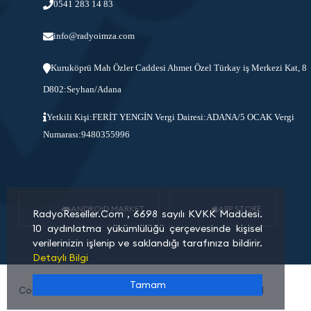
0541 283 14 83
info@radyoimza.com
Kuruköprü Mah Özler Caddesi Ahmet Özel Türkay iş Merkezi Kat, 8
D802:Seyhan/Adana
Yetkili Kişi:FERİT YENGİN Vergi Dairesi:ADANA/5 OCAK Vergi
Numarası:9480355996
ANDROID MARKET
APP STORE
RadyoReseller.Com , 6698 sayılı KVKK Maddesi.
10 aydınlatma yükümlülüğü çerçevesinde kişisel
verilerinizin işlenip ve saklandığı tarafınıza bildirir.
Detaylı Bilgi
Tamam
Copyright © 2026 RadyoReseller BILISIM TEKNOLOJILERI