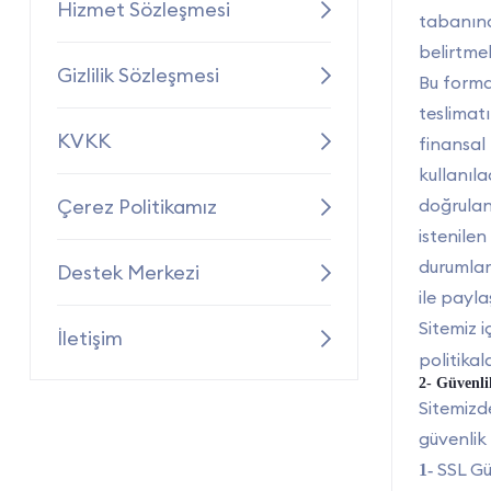
Hizmet Sözleşmesi
tabanına 
belirtmeli
Gizlilik Sözleşmesi
Bu formda
teslimatı
KVKK
finansal 
kullanıla
Çerez Politikamız
doğrulanm
istenilen
durumlar
Destek Merkezi
ile paylaş
Sitemiz 
İletişim
politikal
2- Güvenli
Sitemizde
güvenlik
SSL Güv
1-