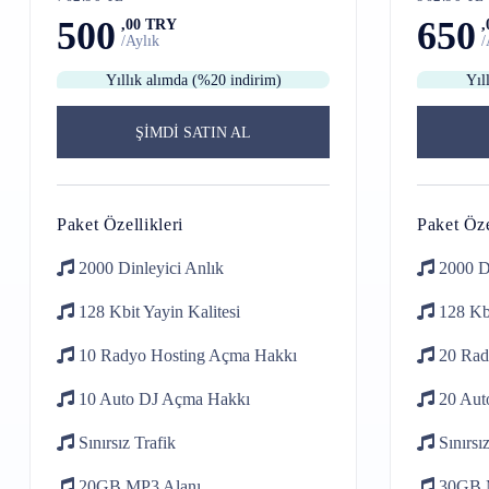
500
650
,00 TRY
/Aylık
/
Yıllık alımda (%20 indirim)
Yıl
ŞİMDİ SATIN AL
Paket Özellikleri
Paket Öze
2000 Dinleyici
Anlık
2000 D
128 Kbit
Yayin Kalitesi
128 Kb
10 Radyo Hosting
Açma Hakkı
20 Rad
10 Auto DJ
Açma Hakkı
20 Aut
Sınırsız
Trafik
Sınırsı
20GB
MP3 Alanı
30GB