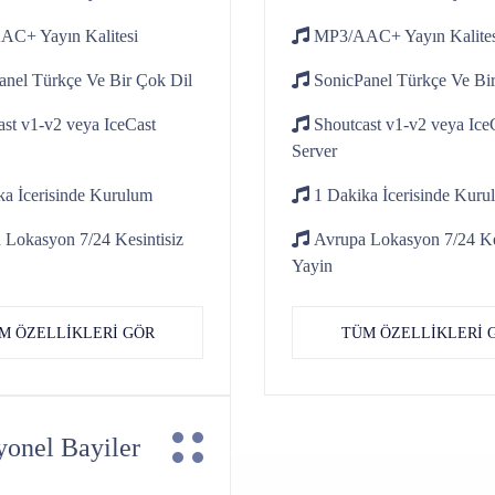
AAC+
Yayın Kalitesi
MP3/AAC+
Yayın Kalite
anel
Türkçe Ve Bir Çok Dil
SonicPanel
Türkçe Ve Bir
ast v1-v2
veya IceCast
Shoutcast v1-v2
veya Ice
Server
a İcerisinde
Kurulum
1 Dakika İcerisinde
Kuru
 Lokasyon 7/24
Kesintisiz
Avrupa Lokasyon 7/24
Ke
Yayin
M ÖZELLİKLERİ GÖR
TÜM ÖZELLİKLERİ 
yonel Bayiler