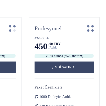
Profesyonel
562.90 TL
450
,00 TRY
/Aylık
rim)
Yıllık alımda (%20 indirim)
ŞİMDİ SATIN AL
Paket Özellikleri
1000 Dinleyici
Anlık