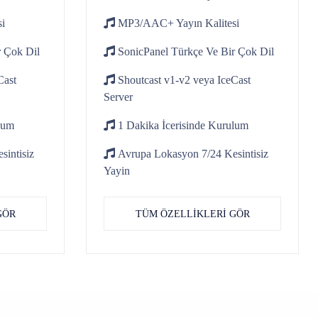
si
MP3/AAC+
Yayın Kalitesi
 Çok Dil
SonicPanel
Türkçe Ve Bir Çok Dil
Cast
Shoutcast v1-v2
veya IceCast
Server
lum
1 Dakika İcerisinde
Kurulum
sintisiz
Avrupa Lokasyon 7/24
Kesintisiz
Yayin
GÖR
TÜM ÖZELLİKLERİ GÖR