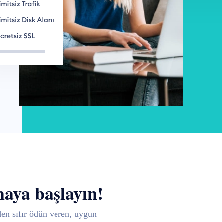
maya başlayın!
den sıfır ödün veren, uygun