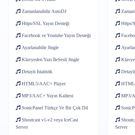
Zamanlanabilir
AutoDJ
Zamanl
Https/SSL
Yayın Desteği
Https/
Facebook ve Youtube
Yayın Desteği
Facebo
Ayarlanabilir
Jingle
Ayarlan
Klavyeden Yazı İle
Sesli Jingle
Klavye
Detaylı
İstatistik
Detaylı
HTML5/AAC+
Player
HTML
MP3/AAC+
Yayın Kalitesi
MP3/
SonicPanel
Türkçe Ve Bir Çok Dil
SonicP
Shoutcast v1-v2
veya IceCast
Shoutc
Server
Server