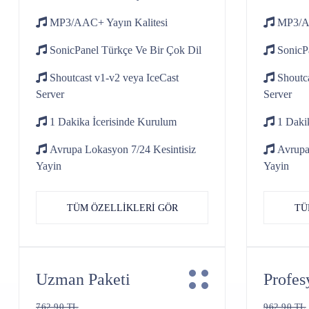
MP3/AAC+
Yayın Kalitesi
MP3/
SonicPanel
Türkçe Ve Bir Çok Dil
SonicP
Shoutcast v1-v2
veya IceCast
Shoutc
Server
Server
1 Dakika İcerisinde
Kurulum
1 Dakik
Avrupa Lokasyon 7/24
Kesintisiz
Avrupa
Yayin
Yayin
TÜM ÖZELLİKLERİ GÖR
TÜ
Uzman Paketi
Profes
762.90 TL
962.90 TL