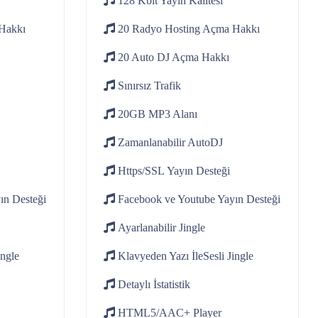
128 Kbit
Yayin Kalitesi
Hakkı
20 Radyo Hosting
Açma Hakkı
20 Auto DJ
Açma Hakkı
Sınırsız
Trafik
20GB
MP3 Alanı
Zamanlanabilir
AutoDJ
Https/SSL
Yayın Desteği
ın Desteği
Facebook ve Youtube
Yayın Desteği
Ayarlanabilir
Jingle
ingle
Klavyeden Yazı İle
Sesli Jingle
Detaylı
İstatistik
HTML5/AAC+
Player