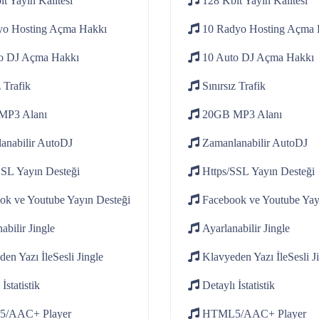
it
Yayin Kalitesi
128 Kbit
Yayin Kalitesi
o Hosting
Açma Hakkı
10 Radyo Hosting
Açma 
o DJ
Açma Hakkı
10 Auto DJ
Açma Hakkı
z
Trafik
Sınırsız
Trafik
MP3 Alanı
20GB
MP3 Alanı
anabilir
AutoDJ
Zamanlanabilir
AutoDJ
SSL
Yayın Desteği
Https/SSL
Yayın Desteği
ok ve Youtube
Yayın Desteği
Facebook ve Youtube
Yay
abilir
Jingle
Ayarlanabilir
Jingle
den Yazı İle
Sesli Jingle
Klavyeden Yazı İle
Sesli J
İstatistik
Detaylı
İstatistik
5/AAC+
Player
HTML5/AAC+
Player