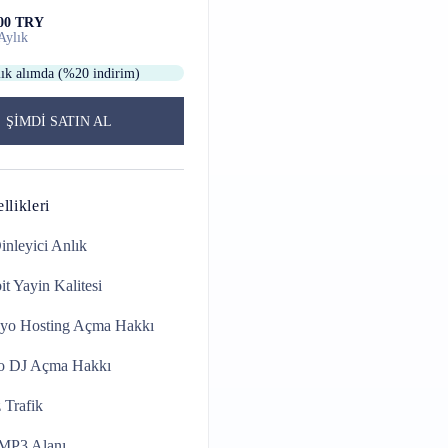
,00 TRY
Aylık
lık alımda (%20 indirim)
ŞİMDİ SATIN AL
llikleri
inleyici
Anlık
it
Yayin Kalitesi
yo Hosting
Açma Hakkı
o DJ
Açma Hakkı
z
Trafik
MP3 Alanı