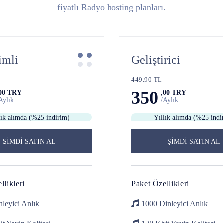
fiyatlı Radyo hosting planları.
imli
Geliştirici
449.90 TL
350
,00 TRY
,00 TRY
Aylık
/Aylık
lık alımda (%25 indirim)
Yıllık alımda (%25 indi
ŞİMDİ SATIN AL
ŞİMDİ SATIN AL
llikleri
Paket Özellikleri
nleyici
Anlık
1000 Dinleyici
Anlık