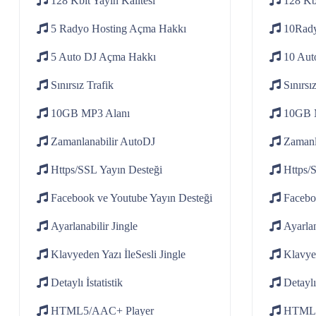
128 Kbit
Yayin Kalitesi
128 Kb
5 Radyo Hosting
Açma Hakkı
10Rady
5 Auto DJ
Açma Hakkı
10 Aut
Sınırsız
Trafik
Sınırsı
10GB
MP3 Alanı
10GB
Zamanlanabilir
AutoDJ
Zamanl
Https/SSL
Yayın Desteği
Https/
Facebook ve Youtube
Yayın Desteği
Facebo
Ayarlanabilir
Jingle
Ayarlan
Klavyeden Yazı İle
Sesli Jingle
Klavye
Detaylı
İstatistik
Detaylı
HTML5/AAC+
Player
HTML