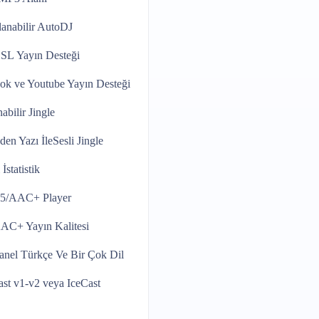
anabilir
AutoDJ
SSL
Yayın Desteği
ok ve Youtube
Yayın Desteği
abilir
Jingle
den Yazı İle
Sesli Jingle
İstatistik
5/AAC+
Player
AAC+
Yayın Kalitesi
anel
Türkçe Ve Bir Çok Dil
ast v1-v2
veya IceCast