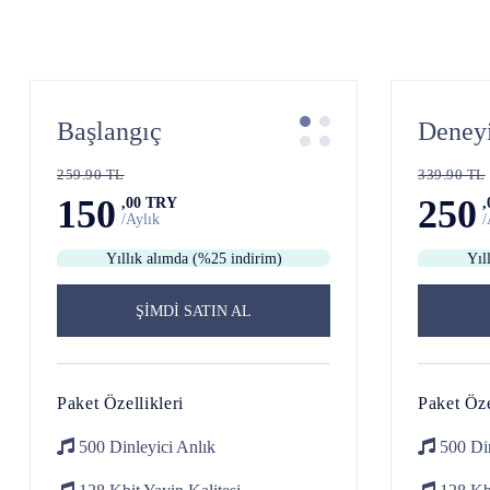
Başlangıç
Deney
259.90 TL
339.90 TL
150
250
,00 TRY
/Aylık
/
Yıllık alımda (%25 indirim)
Yıl
ŞİMDİ SATIN AL
Paket Özellikleri
Paket Öze
500 Dinleyici
Anlık
500 Di