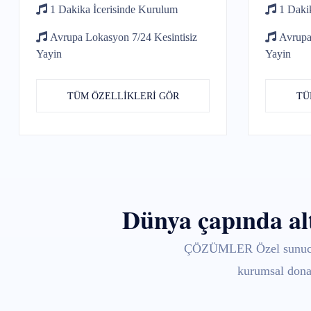
1 Dakika İcerisinde
Kurulum
1 Dakik
Avrupa Lokasyon 7/24
Kesintisiz
Avrupa
Yayin
Yayin
TÜM ÖZELLİKLERİ GÖR
TÜ
Dünya çapında alty
ÇÖZÜMLER Özel sunucular
kurumsal donan