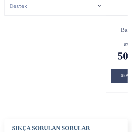
Destek
Baş
829
50
SEPE
SIKÇA SORULAN SORULAR