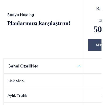
Baş
Radyo Hosting
Planlarımızı karşılaştırın!
829
50
SEPE
Genel Özellikler
Disk Alanı
3
Aylık Trafik
Sı