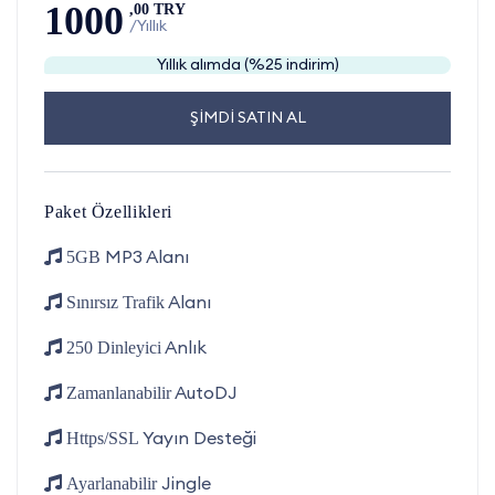
1000
,00 TRY
/Yıllık
Yıllık alımda (%25 indirim)
ŞİMDİ SATIN AL
Paket Özellikleri
MP3 Alanı
5GB
Alanı
Sınırsız Trafik
Anlık
250 Dinleyici
AutoDJ
Zamanlanabilir
Yayın Desteği
Https/SSL
Jingle
Ayarlanabilir