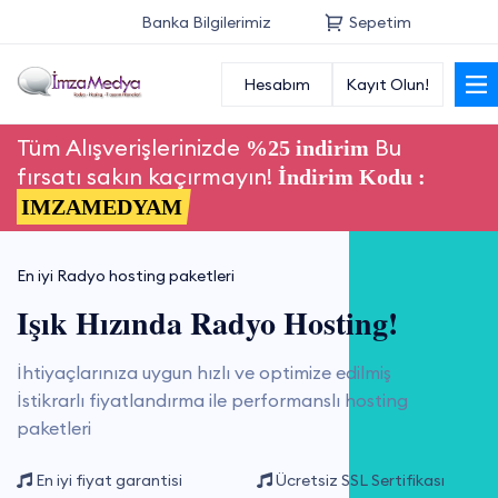
Banka Bilgilerimiz
Sepetim
Hesabım
Kayıt Olun!
Anasayfa
Tüm Alışverişlerinizde
Bu
%25 indirim
Alan Adı
fırsatı sakın kaçırmayın!
İndirim Kodu :
IMZAMEDYAM
Radyo Hosting
Radyo Reseller
En iyi Radyo hosting paketleri
Işık Hızında Radyo Hosting!
Hosting
İhtiyaçlarınıza uygun hızlı ve optimize edilmiş
Radyo Tasarım
İstikrarlı fiyatlandırma ile performanslı hosting
paketleri
En iyi fiyat garantisi
Ücretsiz SSL Sertifikası