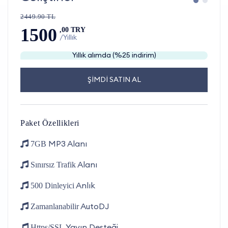
2449.90 TL
1500
,00 TRY
/Yıllık
Yıllık alımda (%25 indirim)
ŞİMDİ SATIN AL
Paket Özellikleri
MP3 Alanı
7GB
Alanı
Sınırsız Trafik
Anlık
500 Dinleyici
AutoDJ
Zamanlanabilir
Yayın Desteği
Https/SSL