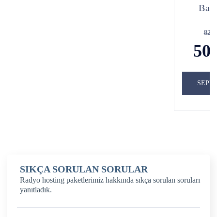
Baş
829
50
SEPE
SIKÇA SORULAN SORULAR
Radyo hosting paketlerimiz hakkında sıkça sorulan soruları
yanıtladık.