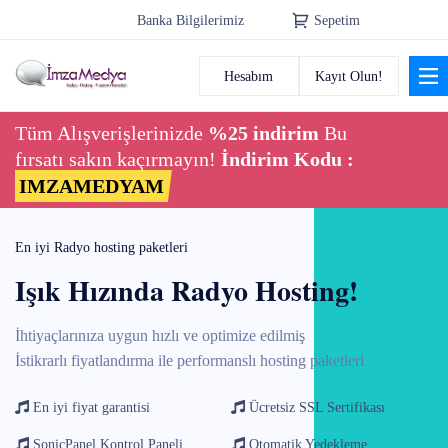
Banka Bilgilerimiz
Sepetim
Hesabım
Kayıt Olun!
Anasayfa
Tüm Alışverişlerinizde
%25 indirim
Bu
Alan Adı
fırsatı sakın kaçırmayın!
İndirim Kodu :
IMZAMEDYAM
Radyo Hosting
En iyi Radyo hosting paketleri
Radyo Reseller
Işık Hızında Radyo Hosting!
Hosting
İhtiyaçlarınıza uygun hızlı ve optimize edilmiş
Radyo Tasarım
İstikrarlı fiyatlandırma ile performanslı hosting paketleri
En iyi fiyat garantisi
Ücretsiz SSL Sertifikası
SonicPanel Kontrol Paneli
Otomatik Yedekleme