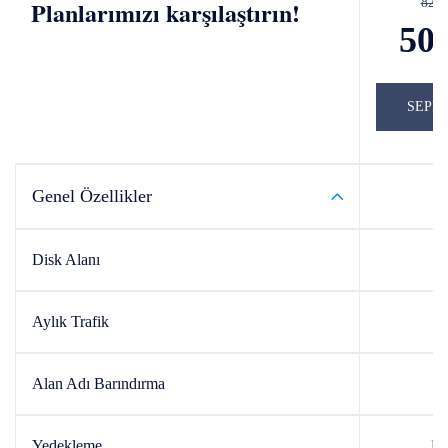
Planlarımızı karşılaştırın!
829
50
SEPE
Genel Özellikler
Disk Alanı
3
Aylık Trafik
Sı
Alan Adı Barındırma
1 
Yedekleme
Ha